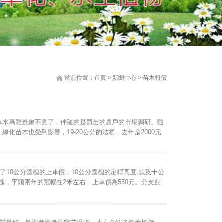
當前位置：
首頁
>
新聞中心
>
苗木報價
車水馬龍景象不見了，伴隨的是買苗的農戶的市場調研。隨
苗木也受到影響，19-20公分的法桐，去年是2000元
了10公分國槐的上車價，10公分國槐的定桿高度,以及十公
槐，平頭兩年的冠幅在2米左右，上車價為550元。分支點