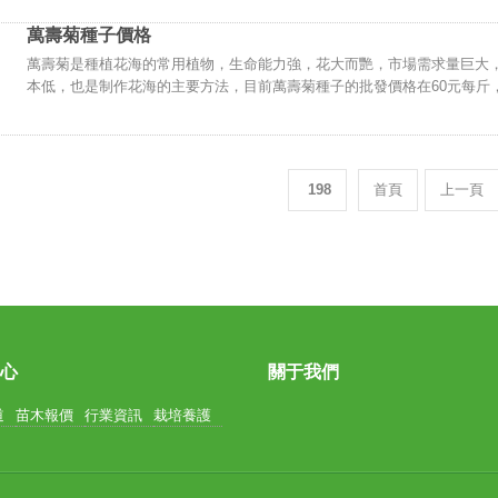
萬壽菊種子價格
萬壽菊是種植花海的常用植物，生命能力強，花大而艷，市場需求量巨大
本低，也是制作花海的主要方法，目前萬壽菊種子的批發價格在60元每斤
198
首頁
上一頁
中心
關于我們
道
苗木報價
行業資訊
栽培養護