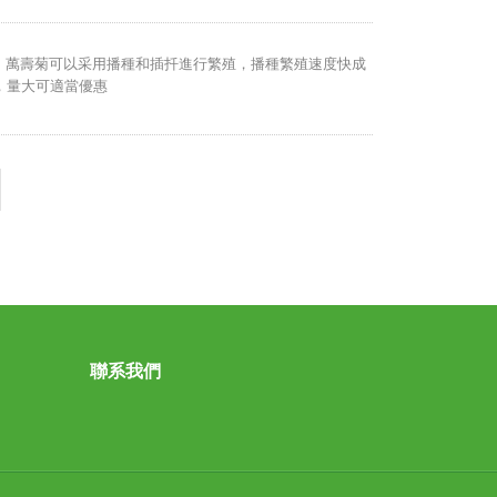
，萬壽菊可以采用播種和插扦進行繁殖，播種繁殖速度快成
，量大可適當優惠
聯系我們