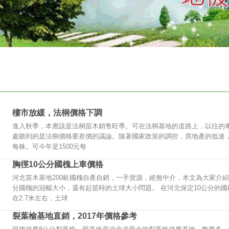
樓市放緩，法桐價格下調
進入秋季，本應該是法桐苗木銷售旺季。可在法桐基地的道路上，以往的
處聽到的是法桐價格要差價的議論。隨著國家政策的調控，房地產的低迷，綠化
每株。可今年是1500元每
胸徑10公分國槐上車價格
河北苗木基地200畝國槐自產自銷，一手貨源，絕無中介，本文為大家介紹
分國槐的冠幅大小，還有起苗時的土球大小問題。 在河北保定10公分的國
在2.7米左右，土球
裂葉榆基地直銷，2017年價格參考