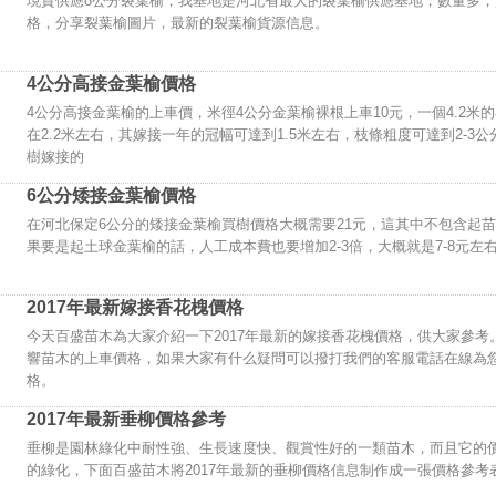
現貨供應8公分裂葉榆，我基地是河北省最大的裂葉榆供應基地，數量多
格，分享裂葉榆圖片，最新的裂葉榆貨源信息。
基地現有8公分裂葉榆5000棵，可裸根可土球，售價為300元/棵。要的量大
4公分高接金葉榆價格
4公分高接金葉榆的上車價，米徑4公分金葉榆裸根上車10元，一個4.2米
在2.2米左右，其嫁接一年的冠幅可達到1.5米左右，枝條粗度可達到2-
樹嫁接的
6公分矮接金葉榆價格
在河北保定6公分的矮接金葉榆買樹價格大概需要21元，這其中不包含起苗
果要是起土球金葉榆的話，人工成本費也要增加2-3倍，大概就是7-8元左
2017年最新嫁接香花槐價格
今天百盛苗木為大家介紹一下2017年最新的嫁接香花槐價格，供大家參考
響苗木的上車價格，如果大家有什么疑問可以撥打我們的客服電話在線為
格。
2017年最新垂柳價格參考
垂柳是園林綠化中耐性強、生長速度快、觀賞性好的一類苗木，而且它的
的綠化，下面百盛苗木將2017年最新的垂柳價格信息制作成一張價格參考