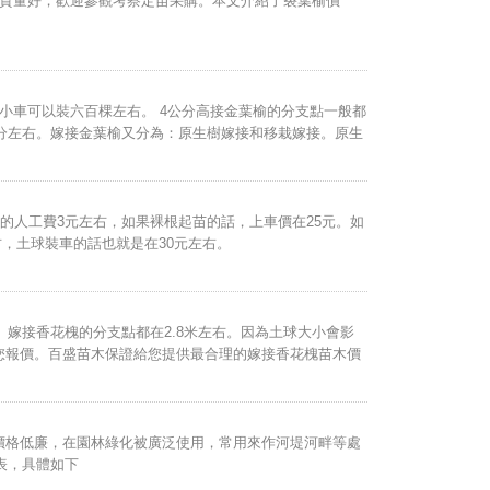
，質量好，歡迎參觀考察定苗采購。本文介紹了裂葉榆價
的話，價格可以商量。5-6公分裂葉榆1萬棵，售價150元。
的小車可以裝六百棵左右。 4公分高接金葉榆的分支點一般都
3公分左右。嫁接金葉榆又分為：原生樹嫁接和移栽嫁接。原生
的人工費3元左右，如果裸根起苗的話，上車價在25元。如
右，土球裝車的話也就是在30元左右。
。嫁接香花槐的分支點都在2.8米左右。因為土球大小會影
您報價。百盛苗木保證給您提供最合理的嫁接香花槐苗木價
價格低廉，在園林綠化被廣泛使用，常用來作河堤河畔等處
表，具體如下