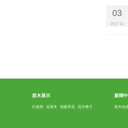
03
2017-11
苗木展示
新聞
行道樹
花灌木
地被草花
花卉種子
苗木知