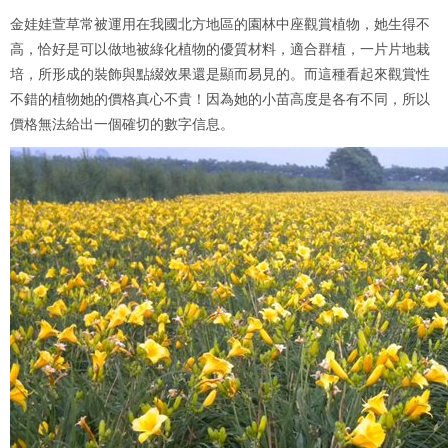
金娃娃萱草常被運用在我國北方地區的園林中座觀賞植物，她生得不
高，恰好是可以做地被綠化植物的優質材料，適合群植，一片片地栽
培，所形成的裝飾與點綴效果還是顯而易見的。而這種看起來觀賞性
不錯的植物她的價格真心不貴！因為她的小苗高度是各有不同，所以
價格無法給出一個確切的數字信息。