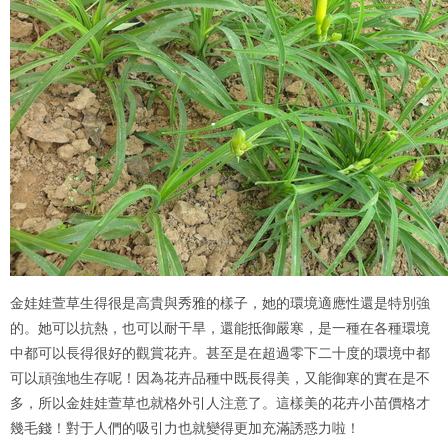
金娃娃萱草生得很是高貴與秀雅的樣子，她的環境適應性還是特別強
的。她可以抗熱，也可以耐干旱，還能抵御嚴寒，是一種在各種環境
中都可以長得很好的觀賞花卉。甚至是在超過零下二十度的環境中都
可以頑強地生存呢！因為花卉品種中既長得美，又能御寒的實在是不
多，所以金娃娃萱草也就格外引人注意了。這樣美的花卉小苗價格才
幾毛錢！對于人們的吸引力也就變得更加充滿誘惑力啦！