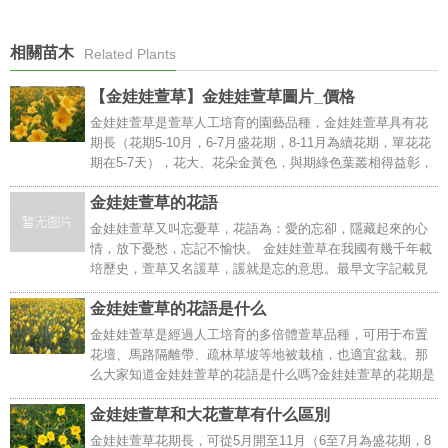
相關苗木
Related Plants
【金娃娃萱草】金娃娃萱草圖片_價格
金娃娃萱草是萱草人工培育的園藝品種，金娃娃萱草具有花
期長（花期5-10月，6-7月盛花期，8-11月為續花期，單花花
期在5-7天），花大、花朵金黃色，與期綠色葉叢相得益彰，
觀賞價值高，加之金娃娃萱草適應能力強既耐熱也耐寒、栽
金娃娃萱草的花語
培管理簡單，常用于公園、廣場、小區的綠化美化。..
金娃娃萱草又叫忘憂草，花語為：愛的忘卻，隱藏起來的心
情，放下憂愁，忘記不愉快。 金娃娃萱草在我國有幾千年載
培歷史，萱草又名諼草，諼就是忘的意思。最早文字記載見
之于《詩經&middot;衛風&middot;伯兮》：“焉得諼草，言樹
金娃娃萱草的花語是什么
之背”。朱熹注曰：“諼草，令人忘憂；背..
金娃娃萱草是經過人工培育的多倍體萱草品種，可用于布置
花壇、馬路隔離帶、疏林草坡等地被栽植，也適宜盆栽。那
么大家知道金娃娃萱草的花語是什么嗎?金娃娃萱草的花期是
多久?一起來看看。 金娃娃萱草的花語是什么？萱草花又叫
金娃娃萱草和大花萱草有什么區別
忘憂草，花語為：愛的忘卻，隱藏起來的心情，放..
金娃娃萱草花期長，可從5月開至11月（6至7月為盛花期，8