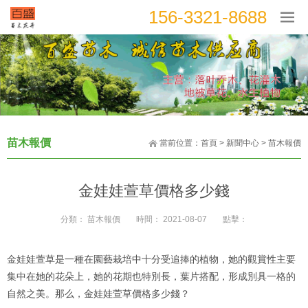
156-3321-8688
苗木報價
當前位置：
首頁
>
新聞中心
>
苗木報價
金娃娃萱草價格多少錢
分類：
苗木報價
時間：
2021-08-07
點擊：
金娃娃萱草是一種在園藝栽培中十分受追捧的植物，她的觀賞性主要
集中在她的花朵上，她的花期也特別長，葉片搭配，形成別具一格的
自然之美。那么，金娃娃萱草價格多少錢？