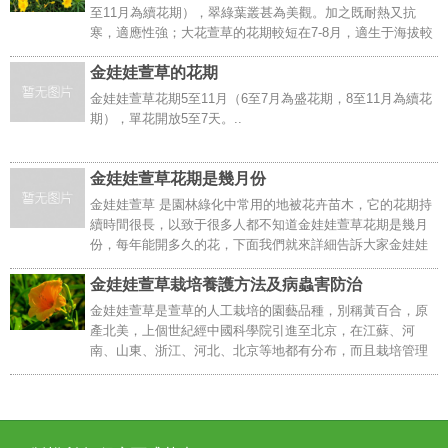
至11月為續花期），翠綠葉叢甚為美觀。加之既耐熱又抗
寒，適應性強；大花萱草的花期較短在7-8月，適生于海拔較
低的林下、濕地、草甸或草地上。 金娃娃萱草和大花萱草最
金娃娃萱草的花期
大的區別就是在花期方面， 金娃娃萱草的花期要更持..
金娃娃萱草花期5至11月（6至7月為盛花期，8至11月為續花
期），單花開放5至7天。..
金娃娃萱草花期是幾月份
金娃娃萱草 是園林綠化中常用的地被花卉苗木，它的花期持
續時間很長，以致于很多人都不知道金娃娃萱草花期是幾月
份，每年能開多久的花，下面我們就來詳細告訴大家金娃娃
萱草的花期是幾月份，以及它的開花特點。 金娃娃萱草花期
金娃娃萱草栽培養護方法及病蟲害防治
5至11月（6至7月為盛花期，8至11月為續花期），單..
金娃娃萱草是萱草的人工栽培的園藝品種，別稱黃百合，原
產北美，上個世紀經中國科學院引進至北京，在江蘇、河
南、山東、浙江、河北、北京等地都有分布，而且栽培管理
簡單，適宜在城市公園、廣場等綠地叢植點綴，下面我們就
一起來看一看金娃娃萱草養殖方法吧！繁殖方法金娃娃萱..