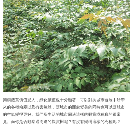
欒樹觀賞價值驚人，綠化價值也十分顯著，可以對抗城市發展中所帶
來的各種粉塵以及有害氣體，讓城市的面貌變美的同時也可以讓城市
的空氣變得更好。我們所生活的城市周邊這樣的觀賞樹種真的很常
見。而你是否觀察過周邊的觀賞樹呢？有沒有欒樹這樣的樹種呢？