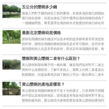
力強，可以在鹽堿地中生長。它能耐短期的水澇，但是不能
五公分的欒樹多少錢
長期處于積水環境當中。欒樹的生長速度適中，幼樹時期長
速比較緩慢，生長后期速度會加快。欒樹可以在河南地區種
隨著人們對于國內綠化工程的重視，在很多地區都已經開始
植，尤其是許昌、鄢陵等地區，都栽培有大面積的欒樹。..
實行綠化造林，但是在綠化工程中選擇合適的樹種則成為了
一個關鍵問題，畢竟選擇合適的樹木才能更好的進行綠化同
時也可以起到很好的美化作用，因此欒樹則成為很多地區首
最新北京欒樹幼苗價格
選綠化樹種，下面小編就給大家詳細介紹一下五公分的欒樹
多少錢？..
欒樹在我國的城市建設中以及木材的提供都有著非常決定性
的作用，欒樹在我國的種植面積也是非常可觀的，近些年來
栽培欒樹的人也是非常的多的，而北京作為我國的首都，每
年需要的欒樹小苗的價格也是非常的多的，再加上北京的物
欒樹和黃山欒樹二者有什么區別？
價可能會更貴一些。所以欒樹小苗的價格也會受..
黃山欒樹和欒樹屬于同一種科屬，像是我們這些對于二者之
間有什么具體區別，了解不多的人，實際上分辨二者還是比
較困難的，但是如果有詳細了解的人可以一眼分辨出二者今
天這篇文章就簡單的為大家介紹一下黃山欒樹和欒樹有著哪
黃山欒樹的產地是哪里？
些的區別？
..
黃山欒樹在我國的種植并不是十分的廣泛，只是局限于我國
的中部以及南部的地區，當然還是有很多地區都有對于黃山
欒樹的栽培的，那么相信大家都想要知道黃山欒樹的產地到
底是哪里？這篇文章就為大家簡單的介紹一下。首先要給大