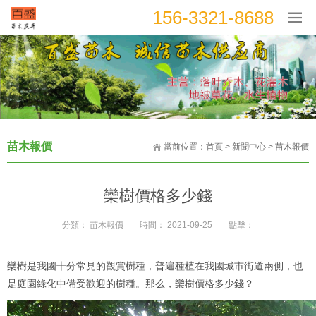
156-3321-8688
苗木報價
當前位置：
首頁
>
新聞中心
>
苗木報價
欒樹價格多少錢
分類：
苗木報價
時間：
2021-09-25
點擊：
欒樹是我國十分常見的觀賞樹種，普遍種植在我國城市街道兩側，也
是庭園綠化中備受歡迎的樹種。那么，欒樹價格多少錢？