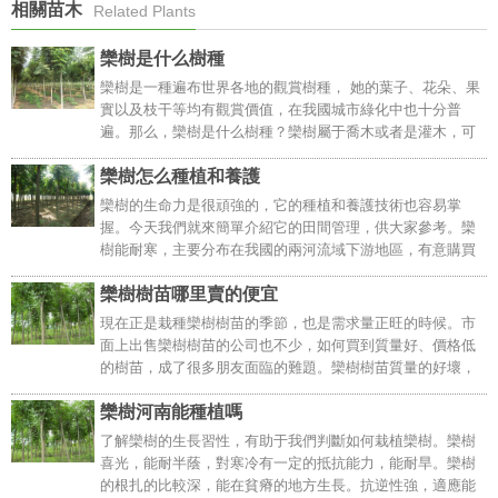
相關苗木
Related Plants
欒樹是什么樹種
欒樹是一種遍布世界各地的觀賞樹種， 她的葉子、花朵、果
實以及枝干等均有觀賞價值，在我國城市綠化中也十分普
遍。那么，欒樹是什么樹種？欒樹屬于喬木或者是灌木，可
以在不同的綠化景觀中進行實際的選擇與培育，是一種十分
欒樹怎么種植和養護
好養殖以及在后期的管理中也不需要大家多加費心..
欒樹的生命力是很頑強的，它的種植和養護技術也容易掌
握。今天我們就來簡單介紹它的田間管理，供大家參考。欒
樹能耐寒，主要分布在我國的兩河流域下游地區，有意購買
欒樹樹苗的朋友可以關注一下。..
欒樹樹苗哪里賣的便宜
現在正是栽種欒樹樹苗的季節，也是需求量正旺的時候。市
面上出售欒樹樹苗的公司也不少，如何買到質量好、價格低
的樹苗，成了很多朋友面臨的難題。欒樹樹苗質量的好壞，
直接影響到樹苗后期的長勢，也決定了最后出來的園林效
欒樹河南能種植嗎
果。有不少朋友在購買樹苗的過程中，遭遇了樹形不標準、
地徑尺寸不符合、土球破碎、存活率低等問題，在這里給大
了解欒樹的生長習性，有助于我們判斷如何栽植欒樹。欒樹
家推薦河北百盛苗木，出售的欒樹樹苗質量好，價格也便
喜光，能耐半蔭，對寒冷有一定的抵抗能力，能耐旱。欒樹
宜。..
的根扎的比較深，能在貧瘠的地方生長。抗逆性強，適應能