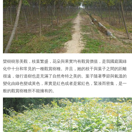
欒樹樹形美觀，枝葉繁盛，花朵與果實均有觀賞價值，是我國庭園綠
化中十分和常見的一種觀賞樹種。并且，她的枝干與葉子之間的距離
很遠，做行道樹也是充滿了自然奇特之美的。葉子隨著季節與氣溫的
變化由綠色變成黃色，果實是紅色或者是紫紅色，緊湊而密集，是一
般的觀賞樹種所不能擁有的。