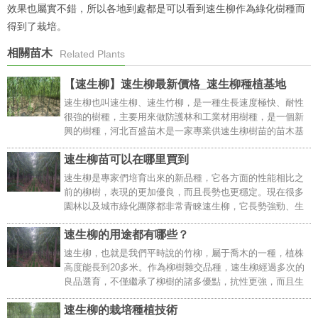
效果也屬實不錯，所以各地到處都是可以看到速生柳作為綠化樹種而
得到了栽培。
相關苗木
Related Plants
【速生柳】速生柳最新價格_速生柳種植基地
速生柳也叫速生柳、速生竹柳，是一種生長速度極快、耐性
很強的樹種，主要用來做防護林和工業材用樹種，是一個新
興的樹種，河北百盛苗木是一家專業供速生柳樹苗的苗木基
地，苗圃主要供應米徑1~2~3~4~5~6公分的速生柳，一手貨
速生柳苗可以在哪里買到
源低價批發。..
速生柳是專家們培育出來的新品種，它各方面的性能相比之
前的柳樹，表現的更加優良，而且長勢也更穩定。現在很多
園林以及城市綠化團隊都非常青睞速生柳，它長勢強勁、生
長速度快，能快速形成景觀，優勢非常明顯，在眾多綠化苗
速生柳的用途都有哪些？
木當中脫穎而出。..
速生柳，也就是我們平時說的竹柳，屬于喬木的一種，植株
高度能長到20多米。作為柳樹雜交品種，速生柳經過多次的
良品選育，不僅繼承了柳樹的諸多優點，抗性更強，而且生
長速度更快。今天我們就來介紹一下速生柳的主要用途：..
速生柳的栽培種植技術