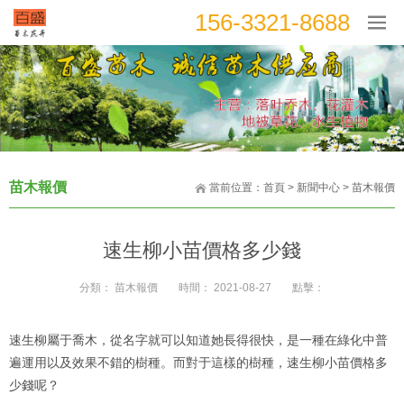
156-3321-8688
苗木報價
當前位置：
首頁
>
新聞中心
>
苗木報價
速生柳小苗價格多少錢
分類：
苗木報價
時間：
2021-08-27
點擊：
速生柳屬于喬木，從名字就可以知道她長得很快，是一種在綠化中普
遍運用以及效果不錯的樹種。而對于這樣的樹種，速生柳小苗價格多
少錢呢？