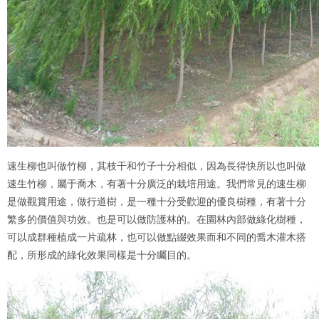
速生柳也叫做竹柳，其枝干和竹子十分相似，因為長得快所以也叫做
速生竹柳，屬于喬木，有著十分廣泛的栽培用途。我們常見的速生柳
是做觀賞用途，做行道樹，是一種十分受歡迎的優良樹種，有著十分
繁多的價值與功效。也是可以做防護林的。在園林內部做綠化樹種，
可以成群種植成一片疏林，也可以做點綴效果而和不同的喬木灌木搭
配，所形成的綠化效果同樣是十分矚目的。