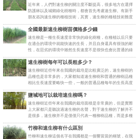
近年來，人們對速生柳的關注度不斷提高，很多地方在選擇
防護林以及城鄉綠化樹種時，都會首先考慮速生柳。有新手
朋友咨詢速生柳的種植技術，其實，速生柳的種植技術難度
指數比較低，下面給大家講解幾個要點，供大家參考。..
全國最新速生柳樹苗價格多少錢
速生柳是一種生長速度非常快的綠化樹種，在種植以后只要
在適合的環境中就能快速的生長，并且自身還具有很強的耐
性，在惡劣的環境中雖然生長速度不是很快也會比普通的綠
化樹種生長速度快，所以速生柳當做綠化樹種種植可以大大
速生柳樹每年可以長粗多少？
節約種植時間，因此速生柳在國內才被人們所認可。..
速生柳樹近些年來在我國的栽培是比較廣泛的，速生柳樹的
品種也是非常多的，大家都知道速生柳樹和普通的柳樹品種
相比生長速度要略快一些，一般的普通品種每年的生長高度
大約只有2cm左右。而速生柳樹的植株高度已經達到了4cm
鹽堿地可以栽培速生柳嗎？
左右，那么速生柳樹一年可以長多粗呢？速生柳樹..
速生柳樹近些年來在我國的栽培面積是非常廣的，但是實際
上大家都只是聽說過速生柳的名聲，對于速生柳的了解并不
是很多，速生柳并不是僅僅只代表一種柳樹品種，而是多種
的柳樹品種，在我國速生柳的品種就已經超過了40多種，很
竹柳和速生柳有什么區別
多人都想知道速生柳是否可以在鹽堿地栽培這篇文..
竹柳和速生柳這個名字在我國都是一個響當當的稱號，在我