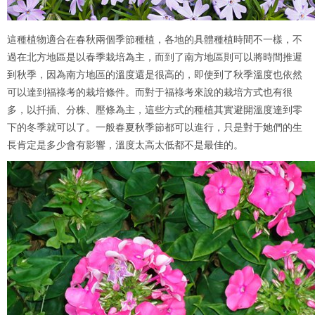
這種植物適合在春秋兩個季節種植，各地的具體種植時間不一樣，不
過在北方地區是以春季栽培為主，而到了南方地區則可以將時間推遲
到秋季，因為南方地區的溫度還是很高的，即使到了秋季溫度也依然
可以達到福祿考的栽培條件。而對于福祿考來說的栽培方式也有很
多，以扦插、分株、壓條為主，這些方式的種植其實避開溫度達到零
下的冬季就可以了。一般春夏秋季節都可以進行，只是對于她們的生
長肯定是多少會有影響，溫度太高太低都不是最佳的。