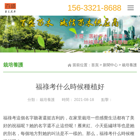
156-3321-8688
栽培養護
當前位置：
首頁
>
新聞中心
>
栽培養護
福祿考什么時候種植好
分類：
栽培養護
時間：
2021-08-18
點擊：
福祿考這個名字聽著還挺吉利的，在家里栽培一些感覺生活都有了美
好的祝福呢？她的名字還不止這些呢！雁來紅、小天藍繡球等也是她
的別名，每個地方對她的叫法是不一樣的。那么，福祿考什么時候種