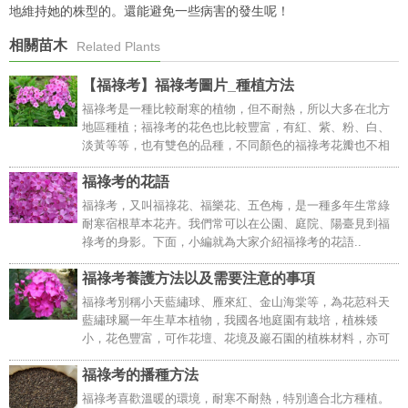
地維持她的株型的。還能避免一些病害的發生呢！
相關苗木
Related Plants
【福祿考】福祿考圖片_種植方法
福祿考是一種比較耐寒的植物，但不耐熱，所以大多在北方
地區種植；福祿考的花色也比較豐富，有紅、紫、粉、白、
淡黃等等，也有雙色的品種，不同顏色的福祿考花瓣也不相
同，有圓形的、星型的、須狀的和放射狀的，福祿考的花期
福祿考的花語
也比較的長，5月開花，能夠開到10月。..
福祿考，又叫福祿花、福樂花、五色梅，是一種多年生常綠
耐寒宿根草本花卉。我們常可以在公園、庭院、陽臺見到福
祿考的身影。下面，小編就為大家介紹福祿考的花語..
福祿考養護方法以及需要注意的事項
福祿考別稱小天藍繡球、雁來紅、金山海棠等，為花荵科天
藍繡球屬一年生草本植物，我國各地庭園有栽培，植株矮
小，花色豐富，可作花壇、花境及巖石園的植株材料，亦可
作盆栽供室內裝飾，植株較高的品種可作切花，下面我們就
福祿考的播種方法
一起來看一看福祿考的養殖方法和注意事項吧！..
福祿考喜歡溫暖的環境，耐寒不耐熱，特別適合北方種植。