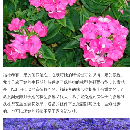
福祿考有一定的耐低溫性，在栽培她的時候也可以保持一定的低溫，
尤其是處于她的生長期的時候為了保持她的株型美觀而有型，其實就
是可以利用低溫的這個特性的。福祿考的株形控制是十分重要的，而
溫度與光照對于她的株型影響又很大，為了避免她只長個子而影響到
及株型甚至是開花效果，適當的條件下是應該對其使用一些矮壯素
的。也可以讓她的營養不至于過分流失掉。